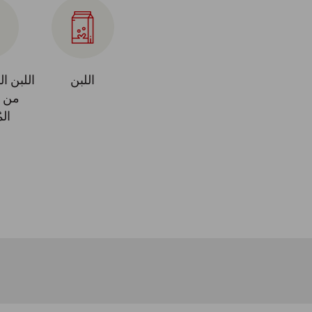
اللبن
اللبن ا
من ا
الم