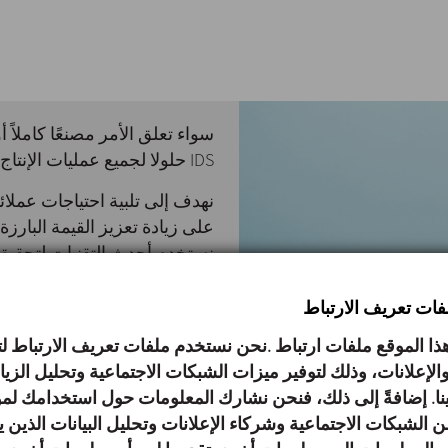
سواء تعلق الأمر مصنعًا كاملاً أ
IDS حلولا لجميع عمليات الإنتاج والمعالجة المرتبطة بتصنيع منتجات الألبان..
نهدف إلى تلبية احتياجات عملا
على زيادة تعزيز القيمة البارزة
نستخدم أحدث التقنيات لتحقيق
من قدرتهم التنافسية.
لفات تعريف الارتباط
تعتني إنوكسبا بجميع مراحل الع
ا الموقع ملفات ارتباط .نحن نستخدم ملفات تعريف الارتباط
المعالجات الحرارية وأنظمة الت
الإعلانات، وذلك لتوفير ميزات الشبكات الاجتماعية وتحليل الزي
إلى إنتاج القشدة والزبدة ومخت
لينا. إضافةً إلى ذلك، فنحن نشارك المعلومات حول استخدامك لمو
ن الشبكات الاجتماعية وشركاء الإعلانات وتحليل البيانات الذين 
الآلي.