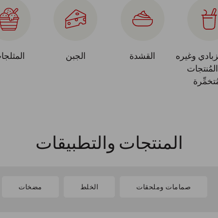
لزبادي وغيره
القشدة
الجبن
المثلجا
لمُنتجات
ُتخمِّرة
المنتجات والتطبيقات
صمامات وملحقات
الخلط
مضخات