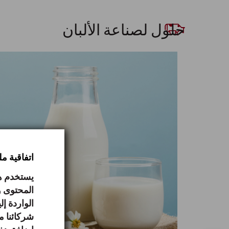
حلول لصناعة الألبان
اتفاقية م
يستخدم هذ
المحتوى و
الواردة إ
شركائنا م