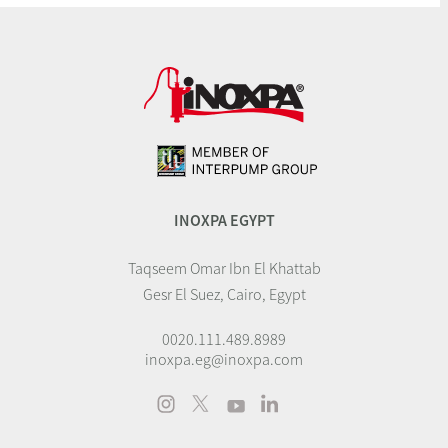
INOXPA EGYPT
Taqseem Omar Ibn El Khattab
Gesr El Suez, Cairo, Egypt
0020.111.489.8989
inoxpa.eg@inoxpa.com