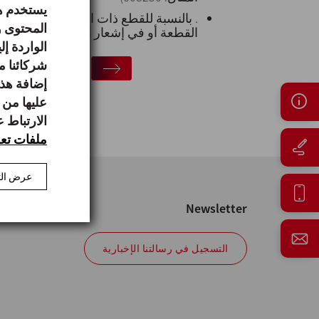
يستخدم هذ
. بالنسبة للقطع ذات التشطيب الصيدلانية
المحتوى و
القطعة أو في إشعار التسليم أو في الفاتورة (ع
الواردة إ
شركائنا م
إضافة هذه
عليها من 
الارتباط 
ملفات تعر
عرض الت
Newsletter
التسجيل في رسالتنا الإخبارية