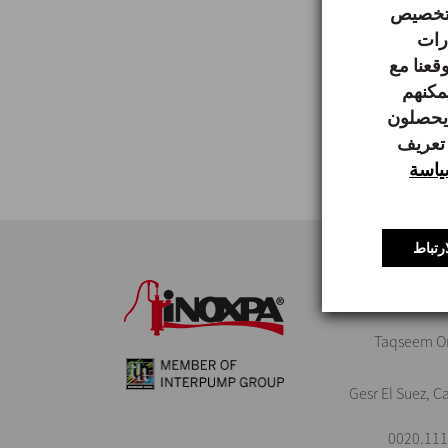
 لتخصيص
ارات
قعنا مع
يمكنهم
 يحصلون
 تعريف
اسة
رتباط
INOX
Taqseem Om
Gesr El Suez, C
0020.111