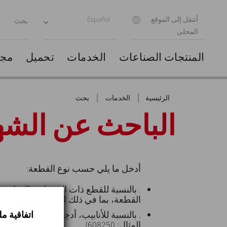
أنتقل إلى الموقع
Español
المحلي
المنتجات
الصناعات
الخدمات
تحميل
مجم
|
|
الرئيسية
الخدمات
بحث
الباحث عن الشه
أدخل ما يلي حسب نوع القطعة:
. بالنسبة للقطع ذات التشطيب الغذائية، 
القطعة، بما في ذلك الحروف HT (على سبيل المثال: HT S5874)
اتفاقية م
. بالنسبة للأنابيب، أدخِل الرقم الحراري
المثال: 608250)