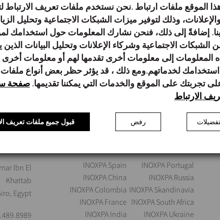
ا الموقع ملفات ارتباط .نحن نستخدم ملفات تعريف الارتباط
، أدخِل رقم الدفعة المُشار إليه على
الإعلانات، وذلك لتوفير ميزات الشبكات الاجتماعية وتحليل الزي
لى سبيل المثال: IP2200003)
لينا. إضافةً إلى ذلك، فنحن نشارك المعلومات حول استخدامك لمو
ن الشبكات الاجتماعية وشركاء الإعلانات وتحليل البيانات الذين 
 المعلومات إلى معلومات أخرى تقدمها لهم أو معلومات أخرى
استخدامك لخدماتهم.ومع ذلك ، قد يؤثر حظر بعض أنواع ملفات
على تجربتك على الموقع والخدمات التي يمكننا تقديمها.
صفحة سي
يف الارتباط
فضيلات
رفض
قبول جميع ملفات تعريف الا
INOXPA Worldwide
PA EGYPT
INOXPA Spain
INOXPA Portugal
ar Ibn El
INOXPA China
INOXPA Russia
Khattab
INOXPA Colombia
INOXPA Skandinavia
airo, Egypt
INOXPA France
INOXPA South Africa
INOXPA India
INOXPA Ukraine
.489.8989