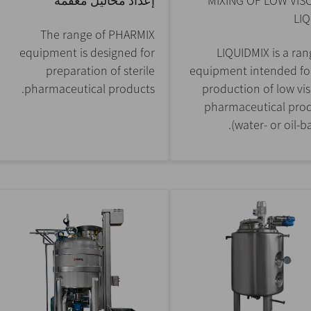
MIXING OF LOW VIS
إعداد محاليل معقمة
LI
The range of PHARMIX
equipment is designed for
LIQUIDMIX is a ran
preparation of sterile
equipment intended fo
pharmaceutical products.
production of low vi
pharmaceutical pro
(water- or oil-ba