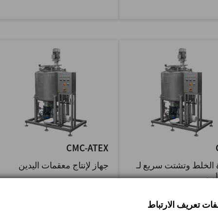
CMC-ATEX
الخلط وتشتت سريع لـ
جهاز لإنتاج معقمات اليدين
م سي
The CMC mixing unit is a
system designed for a fast
The CMC mixing unit is a
لفات تعريف الارتباط
dispersion of hydrocolloid
designed for a