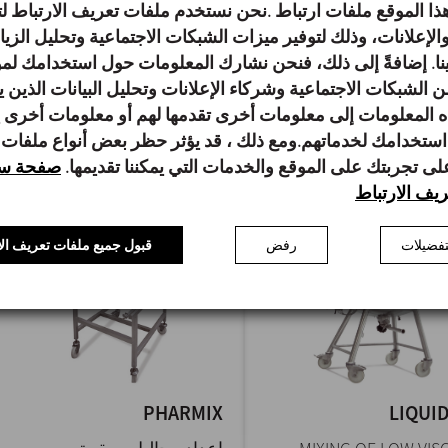
ا الموقع ملفات ارتباط .نحن نستخدم ملفات تعريف الارتباط
products such as
dispersion of hydroco
الإعلانات، وذلك لتوفير ميزات الشبكات الاجتماعية وتحليل الزي
carboxymethylcellulose
products su
لينا. إضافةً إلى ذلك، فنحن نشارك المعلومات حول استخدامك لمو
(CMC), flours, carbopol,...
carboxymethylcell
ن الشبكات الاجتماعية وشركاء الإعلانات وتحليل البيانات الذين 
(CMC), flours, carbop
 المعلومات إلى معلومات أخرى تقدمها لهم أو معلومات أخرى
استخدامك لخدماتهم.ومع ذلك ، قد يؤثر حظر بعض أنواع ملفات
على تجربتك على الموقع والخدمات التي يمكننا تقديمها.
صفحة سي
يف الارتباط
فضيلات
رفض
قبول جميع ملفات تعريف الا
PHARMIX
LIQUI