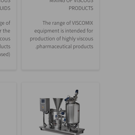
COUS
MIXING OF VISCOUS
QUIDS
PRODUCTS
ge of
The range of VISCOMIX
r the
equipment is intended for
scous
production of highly viscous
ducts
pharmaceutical products.
sed).