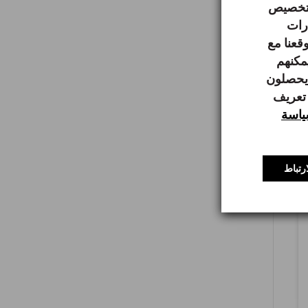
 لتخصيص
ارات
قعنا مع
يمكنهم
 يحصلون
 تعريف
اسة
رتباط