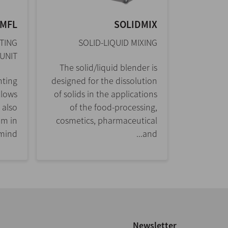
MFL
SOLIDMIX
TING
SOLID-LIQUID MIXING
UNIT
The solid/liquid blender is
nting
designed for the dissolution
llows
of solids in the applications
 also
of the food-processing,
im in
cosmetics, pharmaceutical
mind...
and...
Newsletter