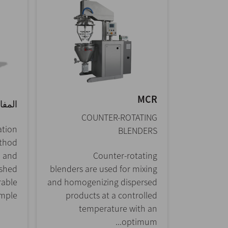
MCR
المفا
COUNTER-ROTATING
ation
BLENDERS
ethod
, and
Counter-rotating
ished
blenders are used for mixing
rable
and homogenizing dispersed
le...
products at a controlled
temperature with an
optimum...