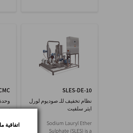
CMC
SLES-DE-10
نظام تخفيف للـ صوديوم لورل
وحدة 
ايثر سلفيت
سي أ
 skid
Sodium Lauryl Ether
اتفاقية م
 fast
Sulphate (SLES) is a