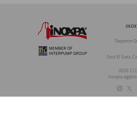
INOX
Taqseem Om
Gesr El Suez, C
0020.111
inoxpa.eg@i
نوني
All 