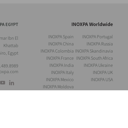
INOXPA Worldwide
PA EGYPT
INOXPA Spain
INOXPA Portugal
ar Ibn El
INOXPA China
INOXPA Russia
Khattab
INOXPA Colombia
INOXPA Skandinavia
airo, Egypt
INOXPA France
INOXPA South Africa
INOXPA India
INOXPA Ukraine
.489.8989
noxpa.com
INOXPA Italy
INOXPA UK
INOXPA Mexico
INOXPA USA
INOXPA Moldova
Information Security 
سياسة حماية البيانات الشخصية
Cookies
إشعار قا
فظ بالحق في تعديل أي مادة أو ميزة من دون إشعار مسبق. الصور غير ملزمة. Rights Reserved