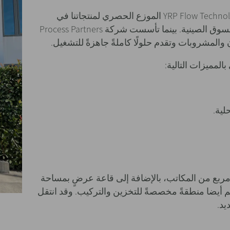
في عام 2016، بدأنا علاقتنا التجارية مع شركة YRP Flow Technology الموزع الحصري لمنتجاتنا في
الصين، وكانت تتكفل أساسًا بإدخال مكوناتنا في السوق الصينية. بينما تأسست شركة Process Partners
لمميزات التالية:
لية.
احة إنوكسبا الصين الإجمالية 1.300 متر مربع من المكاتب، بالإضافة إلى قاعة عرضٍ بمساحة
 بمساحة 2.700 متر مربع تضم أيضا منطقةً مخصصةً للتخزين والتركيب. وقد انتقل
يد.