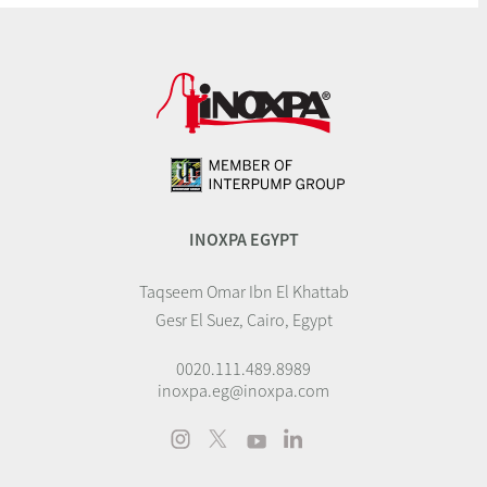
INOXPA EGYPT
Taqseem Omar Ibn El Khattab
Gesr El Suez, Cairo, Egypt
0020.111.489.8989
inoxpa.eg@inoxpa.com